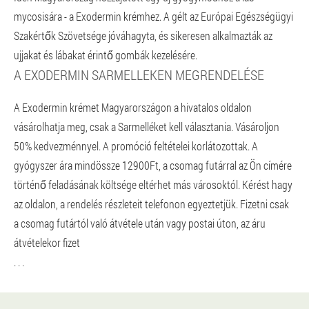
mycosisára - a Exodermin krémhez. A gélt az Európai Egészségügyi
Szakértők Szövetsége jóváhagyta, és sikeresen alkalmazták az
ujjakat és lábakat érintő gombák kezelésére.
A EXODERMIN SARMELLEKEN MEGRENDELÉSE
A Exodermin krémet Magyarországon a hivatalos oldalon
vásárolhatja meg, csak a Sarmelléket kell választania. Vásároljon
50% kedvezménnyel. A promóció feltételei korlátozottak. A
gyógyszer ára mindössze 12900Ft, a csomag futárral az Ön címére
történő feladásának költsége eltérhet más városoktól. Kérést hagy
az oldalon, a rendelés részleteit telefonon egyeztetjük. Fizetni csak
a csomag futártól való átvétele után vagy postai úton, az áru
átvételekor fizet
. . .