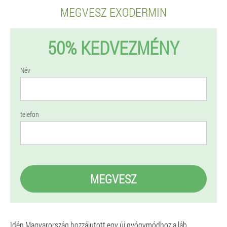
MEGVESZ EXODERMIN
50% KEDVEZMÉNY
Név
telefon
MEGVESZ
Idén Magyarország hozzájutott egy új gyógymódhoz a láb