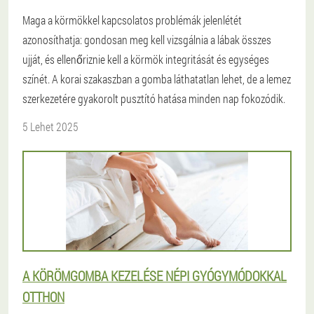
Maga a körmökkel kapcsolatos problémák jelenlétét
azonosíthatja: gondosan meg kell vizsgálnia a lábak összes
ujját, és ellenőriznie kell a körmök integritását és egységes
színét. A korai szakaszban a gomba láthatatlan lehet, de a lemez
szerkezetére gyakorolt ​​pusztító hatása minden nap fokozódik.
5 Lehet 2025
A KÖRÖMGOMBA KEZELÉSE NÉPI GYÓGYMÓDOKKAL
OTTHON