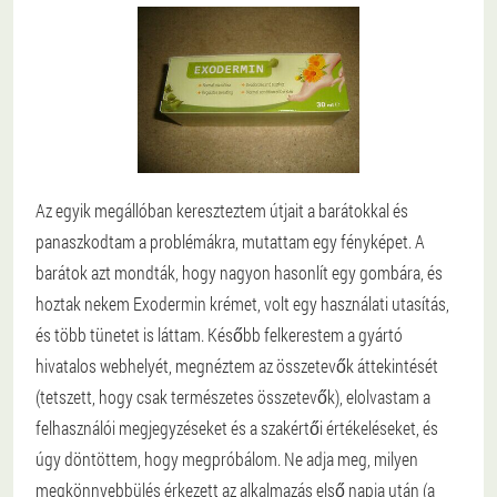
Az egyik megállóban kereszteztem útjait a barátokkal és
panaszkodtam a problémákra, mutattam egy fényképet. A
barátok azt mondták, hogy nagyon hasonlít egy gombára, és
hoztak nekem Exodermin krémet, volt egy használati utasítás,
és több tünetet is láttam. Később felkerestem a gyártó
hivatalos webhelyét, megnéztem az összetevők áttekintését
(tetszett, hogy csak természetes összetevők), elolvastam a
felhasználói megjegyzéseket és a szakértői értékeléseket, és
úgy döntöttem, hogy megpróbálom. Ne adja meg, milyen
megkönnyebbülés érkezett az alkalmazás első napja után (a