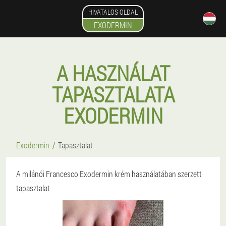
HIVATALOS OLDAL
EXODERMIN
A HASZNÁLAT
TAPASZTALATA
EXODERMIN
Exodermin
Tapasztalat
A milánói Francesco Exodermin krém használatában szerzett
tapasztalat