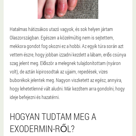
Hatalmas hátizsákos utazó vagyok, és sok helyen jártam
Olaszországban. Egészen a közelmúltig nem is sejtettem,
mekkora gondot fog okozni ez a hobbi. Az egyik túra során azt
vettem észre, hogy jobban izzadni kezdett a lábam, erős csúnya
szag jelent meg. Először a melegnek tulajdonítottam (nyáron
volt), de aztán kipirosodtak az ujjaim, repedések, vizes
buborékok jelentek meg. Nagyon viszketett az egész, annyira,
hogy lehetetlenné vált aludni. Már kezdtem arra gondolni, hogy
ideje befejezni és hazatérni.
HOGYAN TUDTAM MEG A
EXODERMIN-RŐL?