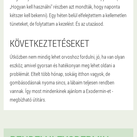
„Hogyan kell használni" részben azt mondták, hogy naponta
kétszer kell bekenni). Egy héten belül elfelejtettem a kellemetlen
tüneteket, de folytattam a kezelést. És az utazásod.
KÖVETKEZTETÉSEKET
Útközben nem mindig lehet orvoshoz fordulni, jó, ha van olyan
eszköz, amivel gyorsan és hatékonyan meg lehet oldani a
problémát. Eltelt több hónap, sokáig itthon vagyok, de
gombásodásnak nyoma sincs, a lábaim teljesen rendben
vannak. Így most mindenkinek ajánlom a Exodermin-et -
megbízható útitárs.