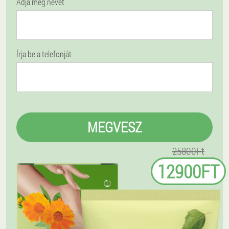
Adja meg nevét
Írja be a telefonját
MEGVESZ
25800Ft
12900FT