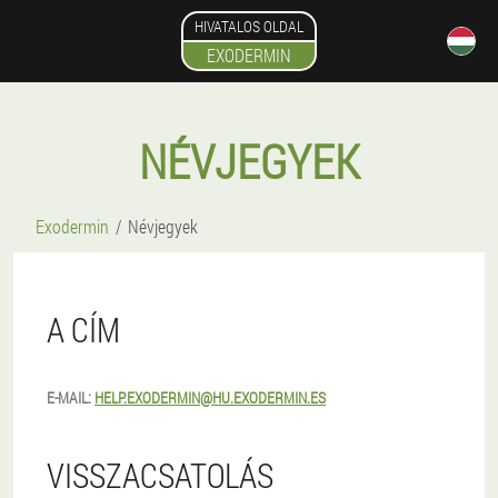
HIVATALOS OLDAL
EXODERMIN
NÉVJEGYEK
Exodermin
Névjegyek
A CÍM
E-MAIL:
HELP.EXODERMIN@HU.EXODERMIN.ES
VISSZACSATOLÁS