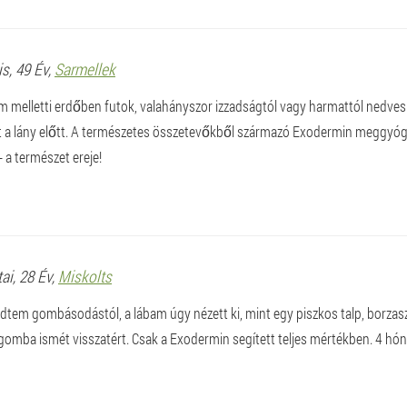
is
, 49 Év,
Sarmellek
m melletti erdőben futok, valahányszor izzadságtól vagy harmattól nedves
őt a lány előtt. A természetes összetevőkből származó Exodermin meggyógyí
 - a természet ereje!
tai
, 28 Év,
Miskolts
dtem gombásodástól, a lábam úgy nézett ki, mint egy piszkos talp, borzasz
 gomba ismét visszatért. Csak a Exodermin segített teljes mértékben. 4 hó