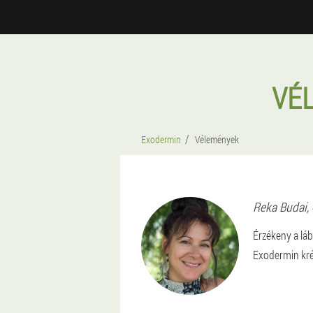
VÉ
Exodermin
Vélemények
Reka
Budai
,
Érzékeny a láb
Exodermin krém