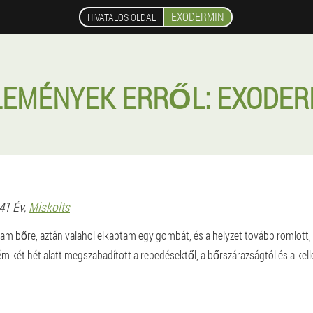
EXODERMIN
HIVATALOS OLDAL
LEMÉNYEK ERRŐL: EXODER
 41 Év,
Miskolts
am bőre, aztán valahol elkaptam egy gombát, és a helyzet tovább romlott, 
 két hét alatt megszabadított a repedésektől, a bőrszárazságtól és a kell