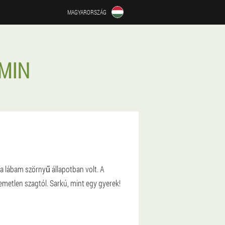
MAGYARORSZÁG
MIN
a lábam szörnyű állapotban volt. A
emetlen szagtól. Sarkú, mint egy gyerek!