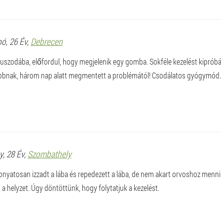
bó
, 26 Év,
Debrecen
 uszodába, előfordul, hogy megjelenik egy gomba. Sokféle kezelést kiprób
bnak, három nap alatt megmentett a problémától! Csodálatos gyógymód.
y
, 28 Év,
Szombathely
onyatosan izzadt a lába és repedezett a lába, de nem akart orvoshoz menn
t a helyzet. Úgy döntöttünk, hogy folytatjuk a kezelést.