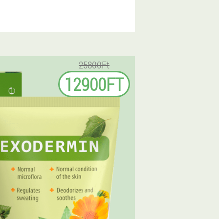
25800Ft
12900FT