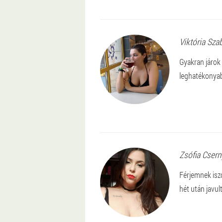
Viktória
Sza
Gyakran járok
leghatékonyab
Zsófia
Csern
Férjemnek isz
hét után javul