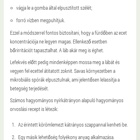
vágja le a gomba által elpusztított szélét;
forró vízben megpuhítjuk.
Ezzel a módszerrel fontos biztosítani, hogy a fürdőben az ecet
koncentrációja ne legyen magas. Ellenkező esetben
bőrirritációt tapasztalhat. A láb akár meg is éghet.
Lefekvés előtt pedig mindenképpen mossa meg a lábát és
vegyen fel ecettel átitatott zoknit. Savas környezetben a
mikrobiális spórák elpusztulnak, ami jelentősen lelassítja a
betegség terjedését.
Számos hagyományos nyírkátrányon alapuló hagyományos
orvoslási recept is létezik:
Az érintett körömlemezt kátrányos szappannal kenheti be.
Egy másik lehetőség folyékony anyag alkalmazása.