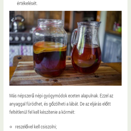
értékelését.
Más népszerű népi gyógymódok eceten alapulnak. Ezzel az
anyaggal fürödhet, és gőzölheti a lábát. De az eljárás előtt
feltétlenül fel kell készítenie a körmét:
reszelővel kell csiszolni;