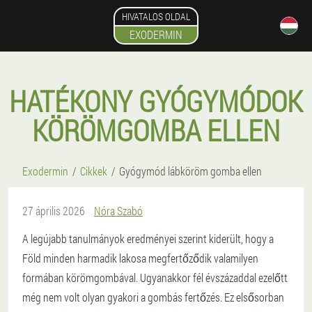
HIVATALOS OLDAL
EXODERMIN
HATÉKONY GYÓGYMÓDOK
KÖRÖMGOMBA ELLEN
Exodermin
Cikkek
Gyógymód lábköröm gomba ellen
27 április 2026
Nóra Szabó
A legújabb tanulmányok eredményei szerint kiderült, hogy a
Föld minden harmadik lakosa megfertőződik valamilyen
formában körömgombával. Ugyanakkor fél évszázaddal ezelőtt
még nem volt olyan gyakori a gombás fertőzés. Ez elsősorban