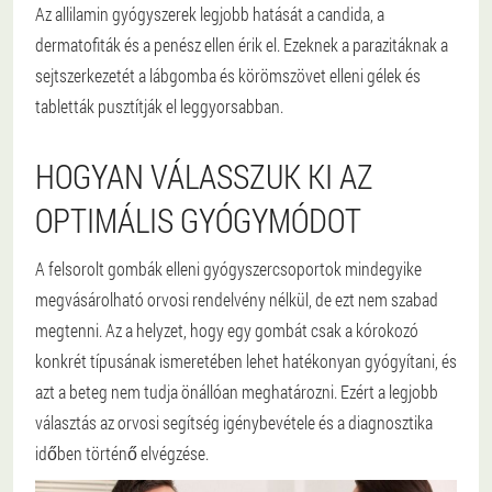
Az allilamin gyógyszerek legjobb hatását a candida, a
dermatofiták és a penész ellen érik el. Ezeknek a parazitáknak a
sejtszerkezetét a lábgomba és körömszövet elleni gélek és
tabletták pusztítják el leggyorsabban.
HOGYAN VÁLASSZUK KI AZ
OPTIMÁLIS GYÓGYMÓDOT
A felsorolt gombák elleni gyógyszercsoportok mindegyike
megvásárolható orvosi rendelvény nélkül, de ezt nem szabad
megtenni. Az a helyzet, hogy egy gombát csak a kórokozó
konkrét típusának ismeretében lehet hatékonyan gyógyítani, és
azt a beteg nem tudja önállóan meghatározni. Ezért a legjobb
választás az orvosi segítség igénybevétele és a diagnosztika
időben történő elvégzése.