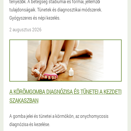
tényezők. A betegség stádiumai és formái, jellemző
tulajdonságaik. Tünetek és diagnosztikai módszerek.
Gyógyszeres és népi kezelés.
2 augusztus 2026
A KÖRÖMGOMBA DIAGNÓZISA ÉS TÜNETEI A KEZDETI
SZAKASZBAN
A gomba jelei és tünetei a körmökön, az onychomycosis
diagnózisa és kezelése.