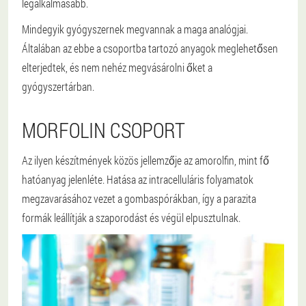
legalkalmasabb.
Mindegyik gyógyszernek megvannak a maga analógjai.
Általában az ebbe a csoportba tartozó anyagok meglehetősen
elterjedtek, és nem nehéz megvásárolni őket a
gyógyszertárban.
MORFOLIN CSOPORT
Az ilyen készítmények közös jellemzője az amorolfin, mint fő
hatóanyag jelenléte. Hatása az intracelluláris folyamatok
megzavarásához vezet a gombaspórákban, így a parazita
formák leállítják a szaporodást és végül elpusztulnak.