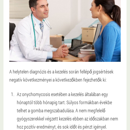
A helytelen diagnózis és a kezelés során fellépő jogsértések
negatív következményei a következőkben fejezhetők ki:
Az onychomycosis esetében a kezelés általában egy
hónaptól több hónapig tart. Súlyos formákban évekbe
telhet a gomba megszabadulása. A nem megfelelő
gyógyszerekkel végzett kezelés ebben az időszakban nem
hoz pozitív eredményt, és sok időt és pénzt igényel.