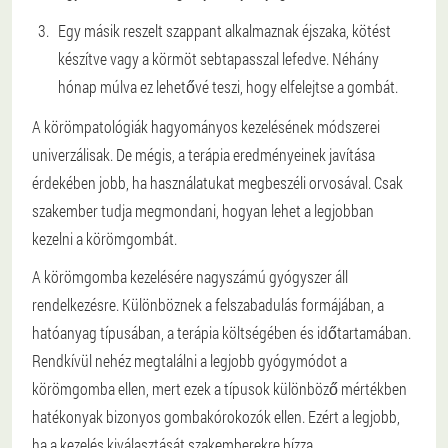
Egy másik reszelt szappant alkalmaznak éjszaka, kötést
készítve vagy a körmöt sebtapasszal lefedve. Néhány
hónap múlva ez lehetővé teszi, hogy elfelejtse a gombát.
A körömpatológiák hagyományos kezelésének módszerei
univerzálisak. De mégis, a terápia eredményeinek javítása
érdekében jobb, ha használatukat megbeszéli orvosával. Csak
szakember tudja megmondani, hogyan lehet a legjobban
kezelni a körömgombát.
A körömgomba kezelésére nagyszámú gyógyszer áll
rendelkezésre. Különböznek a felszabadulás formájában, a
hatóanyag típusában, a terápia költségében és időtartamában.
Rendkívül nehéz megtalálni a legjobb gyógymódot a
körömgomba ellen, mert ezek a típusok különböző mértékben
hatékonyak bizonyos gombakórokozók ellen. Ezért a legjobb,
ha a kezelés kiválasztását szakemberekre bízza.