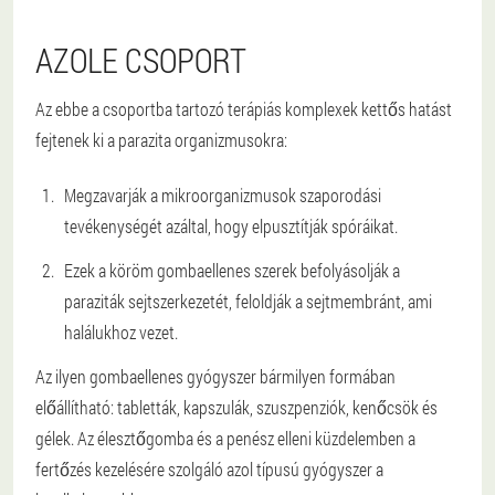
AZOLE CSOPORT
Az ebbe a csoportba tartozó terápiás komplexek kettős hatást
fejtenek ki a parazita organizmusokra:
Megzavarják a mikroorganizmusok szaporodási
tevékenységét azáltal, hogy elpusztítják spóráikat.
Ezek a köröm gombaellenes szerek befolyásolják a
paraziták sejtszerkezetét, feloldják a sejtmembránt, ami
halálukhoz vezet.
Az ilyen gombaellenes gyógyszer bármilyen formában
előállítható: tabletták, kapszulák, szuszpenziók, kenőcsök és
gélek. Az élesztőgomba és a penész elleni küzdelemben a
fertőzés kezelésére szolgáló azol típusú gyógyszer a