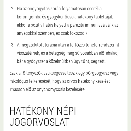
Ha az öngyógyítás során folyamatosan cseréli a
körömgomba és gyógykenőcsök hatékony tablettáját,
akkor a pozitív hatás helyett a parazita immunissá válik az
anyagokkal szemben, és csak fokozódik.
A megszakított terápia után a fertőzés tünetei rendszerint
visszatérnek, és a betegség még súlyosabban előrehalad,
bár a gyógyszer a közelmúltban úgy tűnt, segített.
Ezek a fő tényezők szükségessé teszik egy bőrgyógyász vagy
mikológus felkeresését, hogy az orvos hatékony kezelést
írhasson elő az onychomycosis kezelésére.
HATÉKONY NÉPI
JOGORVOSLAT