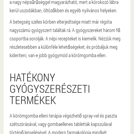
a nagy népsűrűséggel magyarázható, mert a kórokozó lábra
kerül uszodákban, öltözőkben és egyéb nyilvános helyeken.
A betegség széles körben elterjedtsége miatt már régóta
nagyszámú gyógyszert találtak rá. A gyógyszereket három fő
csoportba sorolják. A népi recepteket is kiemelik. Nézzük meg
részletesebben a különféle lehetőségeket, és próbáljuk meg
kideríteni, van-e jobb gyógymód a körömgomba ellen.
HATÉKONY
GYÓGYSZERÉSZETI
TERMÉKEK
A körömgomba elleni terápia végezhető spray-vel és paszta
szétszórásával, vagy gombaellenes tabletták kapszulával
történő lenyelésével. A modern farmakológia mindkét