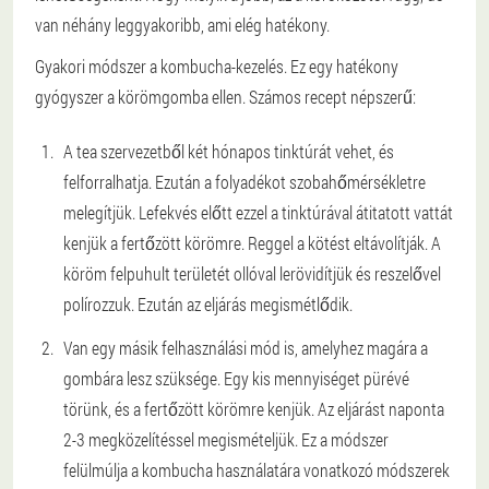
van néhány leggyakoribb, ami elég hatékony.
Gyakori módszer a kombucha-kezelés. Ez egy hatékony
gyógyszer a körömgomba ellen. Számos recept népszerű:
A tea szervezetből két hónapos tinktúrát vehet, és
felforralhatja. Ezután a folyadékot szobahőmérsékletre
melegítjük. Lefekvés előtt ezzel a tinktúrával átitatott vattát
kenjük a fertőzött körömre. Reggel a kötést eltávolítják. A
köröm felpuhult területét ollóval lerövidítjük és reszelővel
polírozzuk. Ezután az eljárás megismétlődik.
Van egy másik felhasználási mód is, amelyhez magára a
gombára lesz szüksége. Egy kis mennyiséget pürévé
törünk, és a fertőzött körömre kenjük. Az eljárást naponta
2-3 megközelítéssel megismételjük. Ez a módszer
felülmúlja a kombucha használatára vonatkozó módszerek