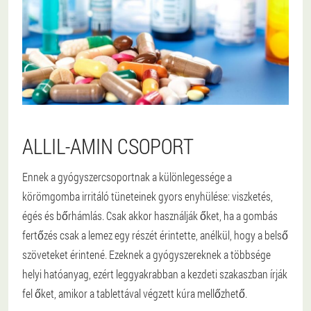
ALLIL-AMIN CSOPORT
Ennek a gyógyszercsoportnak a különlegessége a
körömgomba irritáló tüneteinek gyors enyhülése: viszketés,
égés és bőrhámlás. Csak akkor használják őket, ha a gombás
fertőzés csak a lemez egy részét érintette, anélkül, hogy a belső
szöveteket érintené. Ezeknek a gyógyszereknek a többsége
helyi hatóanyag, ezért leggyakrabban a kezdeti szakaszban írják
fel őket, amikor a tablettával végzett kúra mellőzhető.