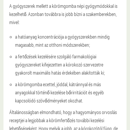
A gyógyszerek mellett a körömgomba népi gyógymódokkal is
kezelhető. Azonban továbbra is jobb bízni a szakemberekben,
mivel:
a hatóanyag koncentrációja a gyógyszerekben mindig
magasabb, mint az otthoni módszerekben;
a fertőzések kezelésére szolgáló farmakológiai
gyógyszereket kifejezetten a kórokozó szervezetre
gyakorolt maximális hatás érdekében alakították ki;
a körömgomba ecettel, jóddal, kátránnyal és más
anyagokkal történő kezelése bőrirritációt és egyéb
kapcsolódó szövődményeket okozhat.
Általánosságban elmondható, hogy a hagyományos orvoslás
receptjei a legjobbak a körömfertőzés további kezelési
lehetőségeként. Hogy melyik a jobb, az a kórokozótól függ, de